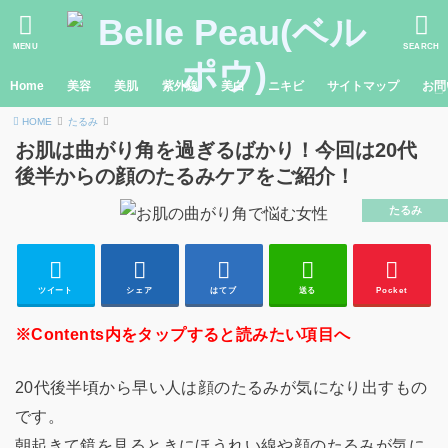
MENU
SEARCH
Home
美容
美肌
紫外線
美白
ニキビ
サイトマップ
お問
HOME
たるみ
お肌は曲がり角を過ぎるばかり！今回は20代
後半からの顔のたるみケアをご紹介！
たるみ
ツイート
シェア
はてブ
送る
Pocket
※Contents内をタップすると読みたい項目へ
20代後半頃から早い人は顔のたるみが気になり出すもの
です。
朝起きて鏡を見るときにほうれい線や顔のたるみが気に