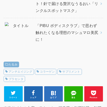
ト！針で届ける贅沢なうるおい「リ
ンクルスポットマスク」
「PIBU ボディスクラブ」で思わず
触れたくなる理想のマシュマロ美尻
に！
たるみ
アンチエイジング
コラーゲン
サプリメント
プラセンタ
ツイート
シェア
はてブ
送る
Pocket