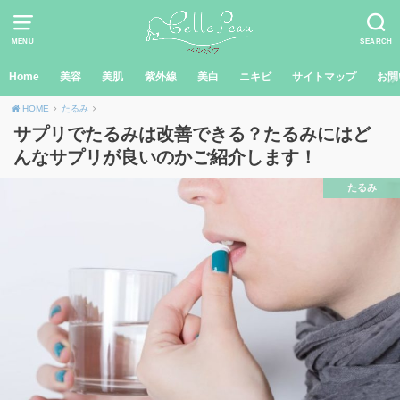
MENU
SEARCH
Home
美容
美肌
紫外線
美白
ニキビ
サイトマップ
お問
HOME
たるみ
サプリでたるみは改善できる？たるみにはど
んなサプリが良いのかご紹介します！
たるみ