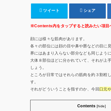
ツイート
シェア
※Contents内をタップすると読みたい項目
顔には様々な筋肉があります。
各々の部位には顔の目や鼻や唇などの目に
界にはあまり入らない部分なども同じよう
大体８部位ほどに分かれていて、それが上
しょう。
ところが日常ではそれらの筋肉を約３割程
す。
それがどういうことを指すのか、今回
口元
Contents
[
hide
]