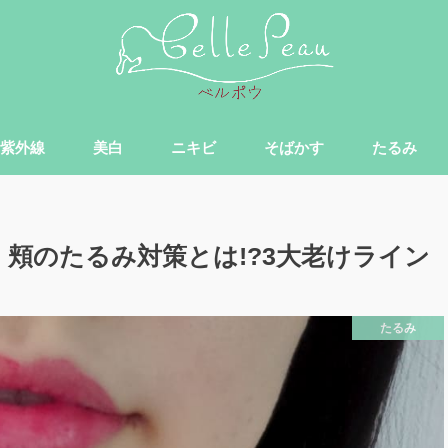
紫外線
美白
ニキビ
そばかす
たるみ
、頬のたるみ対策とは!?3大老けライン
たるみ