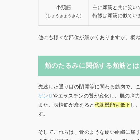
小頬筋
主に頬筋と共に笑い
特徴は頬筋に似てい
（しょうきょうきん）
他にも様々な部位が細かくありますが、概
頬のたるみに関係する頬筋とは
先述した通り目の閉開等に関わる筋肉で、
ゲン
やエラスチンの質が変化し、肌の弾
また、表情筋が衰えると
代謝機能も低下
し
す。
そしてこれらは、骨のような硬い組織に属