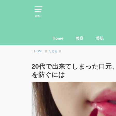
MENU
Home
美容
美肌
HOME
たるみ
20代で出来てしまった口元
を防ぐには