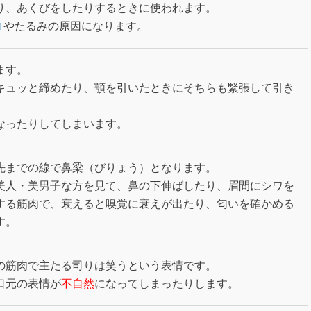
り、あくびをしたりするときに使われます。
やたるみの原因になります。
ます。
キュッと締めたり、顎を引いたときにそちらも緊張して引き
なったりしてしまいます。
先までの線で鼻梁（びりょう）となります。
美人・美男子な方を見て、鼻の下伸ばしたり、眉間にシワを
する筋肉で、衰えると嗅覚に衰えが出たり、匂いを確かめる
す。
の筋肉で主たる司りは笑うという表情です。
口元の表情が
不自然
になってしまったりします。