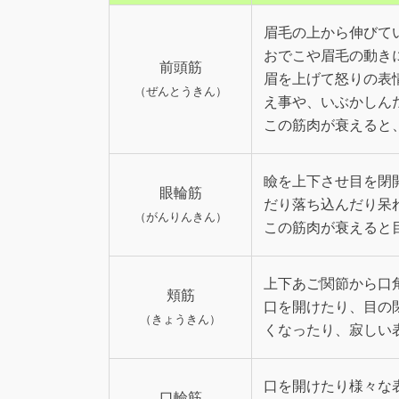
眉毛の上から伸びて
おでこや眉毛の動き
前頭筋
眉を上げて怒りの表
（ぜんとうきん）
え事や、いぶかしん
この筋肉が衰えると
瞼を上下させ目を閉
眼輪筋
だり落ち込んだり呆
（がんりんきん）
この筋肉が衰えると
上下あご関節から口
頬筋
口を開けたり、目の
（きょうきん）
くなったり、寂しい
口を開けたり様々な
口輪筋