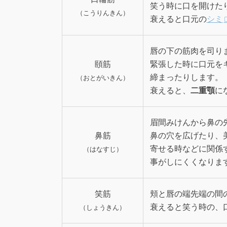
笑う時に口を開けた
（こうりんきん）
衰えると口元の
シミ
唇の下の筋肉を司り
頤筋
緊張した時に口元を
締まったりします。
（おとがいきん）
衰えると、
二重顎
に
眉間みけんから鼻の
鼻筋
鼻の穴を広げたり、
寄せる時などに関係
（はなすじ）
事がしにくくなりま
笑筋
頬と唇の端先端の間
衰えると笑う時の、
（しょうきん）