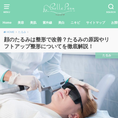
MENU
SEARCH
Home
美容
美肌
紫外線
美白
ニキビ
サイトマップ
お問
HOME
たるみ
顔のたるみは整形で改善？たるみの原因やリ
フトアップ整形についてを徹底解説！
たるみ