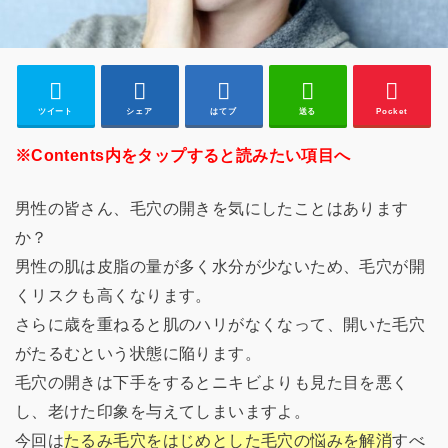
ツイート
シェア
はてブ
送る
Pocket
※Contents内をタップすると読みたい項目へ
男性の皆さん、毛穴の開きを気にしたことはあります
か？
男性の肌は皮脂の量が多く水分が少ないため、毛穴が開
くリスクも高くなります。
さらに歳を重ねると肌のハリがなくなって、開いた毛穴
がたるむという状態に陥ります。
毛穴の開きは下手をするとニキビよりも見た目を悪く
し、老けた印象を与えてしまいますよ。
今回は
たるみ毛穴をはじめとした毛穴の悩みを解消
すべ