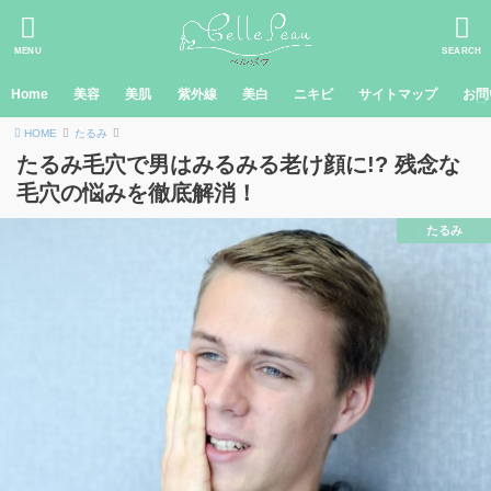
MENU
SEARCH
Home
美容
美肌
紫外線
美白
ニキビ
サイトマップ
お問
HOME
たるみ
たるみ毛穴で男はみるみる老け顔に!? 残念な
毛穴の悩みを徹底解消！
たるみ