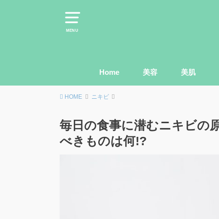
MENU
Home
美容
美肌
HOME
ニキビ
毎日の食事に潜むニキビの
べきものは何!?