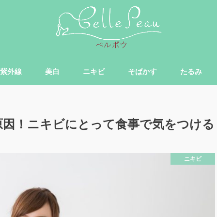
紫外線
美白
ニキビ
そばかす
たるみ
原因！ニキビにとって食事で気をつける
ニキビ