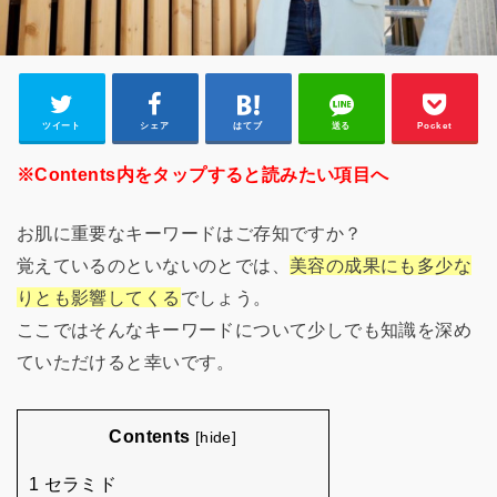
ツイート
シェア
はてブ
送る
Pocket
※Contents内をタップすると読みたい項目へ
お肌に重要なキーワードはご存知ですか？
覚えているのといないのとでは、
美容の成果にも多少な
りとも影響してくる
でしょう。
ここではそんなキーワードについて少しでも知識を深め
ていただけると幸いです。
Contents
[
hide
]
1 セラミド