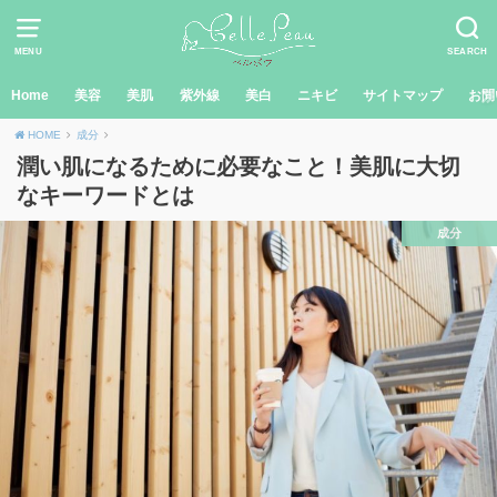
MENU
SEARCH
Home
美容
美肌
紫外線
美白
ニキビ
サイトマップ
お問
HOME
成分
潤い肌になるために必要なこと！美肌に大切
なキーワードとは
成分