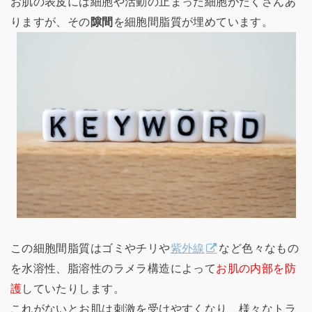
お肌の表皮には細胞や活動の止まった細胞がたくさんあ
りますが、その
隙間
を細胞間脂質が埋めています。
この細胞間脂質はゴミやチリや
紫外線
など色々なもの
を水溶性、脂溶性のラメラ構造によって
お肌の内部を防
護
していたりします。
これがないとお肌は刺激を受けやすくなり、様々なトラ