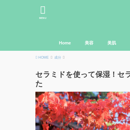
MENU
Home
美容
美肌
HOME
成分
セラミドを使って保湿！セ
た