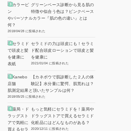
グリーンベース診断から見る肌の
特徴や似合う色は？ピンクベース
やパーソナルカラー『肌の色の違い』とは
何？
2018/04/28 に投稿された
セラミドの力は頭皮にも！セラミ
ド配合頭皮ローションで頭皮と髪
を健康に
2021/01/04 に投稿された
【カネボウで肌診断した２人の体
験記】水分量に驚愕、肌荒れは？
肌測定結果と頂いたサンプルは何？
2018/05/25 に投稿された
もっと気軽にセラミドを！薬局や
ドラッグストアで買えるセラミド
化粧品にはどんなものがある？
2020/12/11 に投稿された