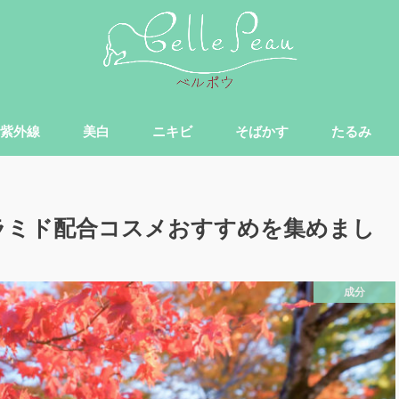
紫外線
美白
ニキビ
そばかす
たるみ
ラミド配合コスメおすすめを集めまし
成分