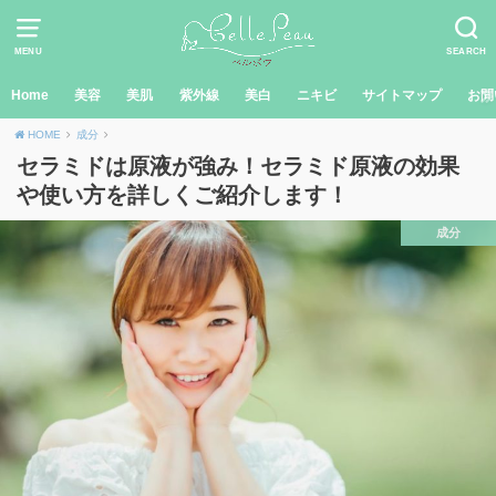
MENU
SEARCH
Home
美容
美肌
紫外線
美白
ニキビ
サイトマップ
お問
HOME
成分
セラミドは原液が強み！セラミド原液の効果
や使い方を詳しくご紹介します！
成分