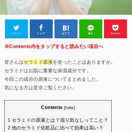
ツイート
シェア
はてブ
送る
Pocket
※Contents内をタップすると読みたい項目へ
皆さんは
セラミド原液
を使ったことはありますか。
セラミドはお肌に重要な保湿成分です。
今回この成分の原液についてまとめました。
気になる方は是非ご覧ください。
Contents
[
hide
]
1 セラミドの原液とは？混り気なしってこと？
2 他のセラミド化粧品に比べて効果は高い？