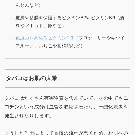
んじんなど）
皮膚や粘膜を保護するビタミンB2やビタミンB6（納
豆やアボカド、卵など）
免疫力を高めるビタミンC
（ブロッコリーやキウイ
フルーツ、いちごや柑橘類など）
タバコはお肌の大敵
タバコはたくさん有害物質を含んでいて、その中でも
ニ
コチン
という成分は血管を収縮させたり、一酸化炭素を
発生させたりします。
そうした作用によって血液の流れが悪くため、お肌への