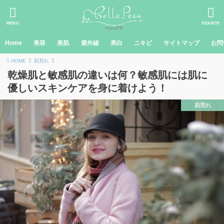
MENU
SEARCH
Home
美容
美肌
紫外線
美白
ニキビ
サイトマップ
お問
HOME
肌荒れ
乾燥肌と敏感肌の違いは何？敏感肌には肌に
優しいスキンケアを身に着けよう！
肌荒れ