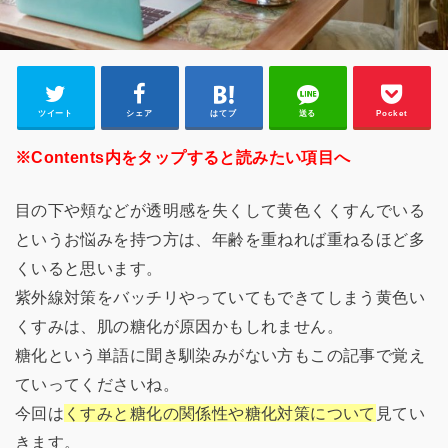
ツイート
シェア
はてブ
送る
Pocket
※Contents内をタップすると読みたい項目へ
目の下や頬などが透明感を失くして黄色くくすんでいる
というお悩みを持つ方は、年齢を重ねれば重ねるほど多
くいると思います。
紫外線対策をバッチリやっていてもできてしまう黄色い
くすみは、肌の糖化が原因かもしれません。
糖化という単語に聞き馴染みがない方もこの記事で覚え
ていってくださいね。
今回は
くすみと糖化の関係性や糖化対策について
見てい
きます。