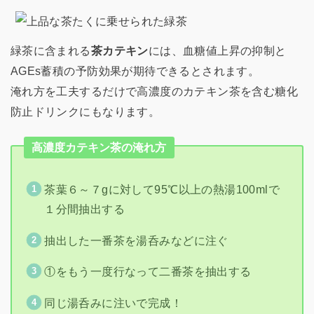
緑茶に含まれる
茶カテキン
には、血糖値上昇の抑制と
AGEs蓄積の予防効果が期待できるとされます。
淹れ方を工夫するだけで高濃度のカテキン茶を含む糖化
防止ドリンクにもなります。
高濃度カテキン茶の淹れ方
茶葉６～７gに対して95℃以上の熱湯100mlで
１分間抽出する
抽出した一番茶を湯呑みなどに注ぐ
①をもう一度行なって二番茶を抽出する
同じ湯呑みに注いで完成！