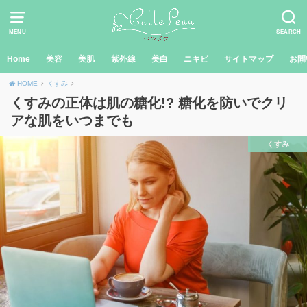
MENU
SEARCH
Home
美容
美肌
紫外線
美白
ニキビ
サイトマップ
お問
HOME
くすみ
くすみの正体は肌の糖化!? 糖化を防いでクリ
アな肌をいつまでも
くすみ