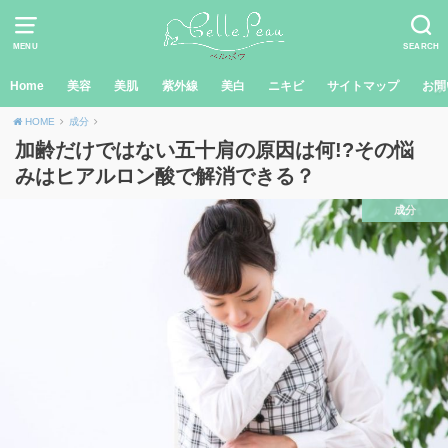
MENU
SEARCH
Home
美容
美肌
紫外線
美白
ニキビ
サイトマップ
お問
HOME
成分
加齢だけではない五十肩の原因は何!?その悩
みはヒアルロン酸で解消できる？
成分