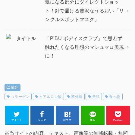
気になる部分にダイレクトショッ
ト！針で届ける贅沢なうるおい「リ
ンクルスポットマスク」
「PIBU ボディスクラブ」で思わず
触れたくなる理想のマシュマロ美尻
に！
成分
コラーゲン
ヒアルロン酸
紫外線
美肌
食べ物
ツイート
シェア
はてブ
送る
Pocket
※当サイトの内容、テキスト、画像等の無断転載・無断