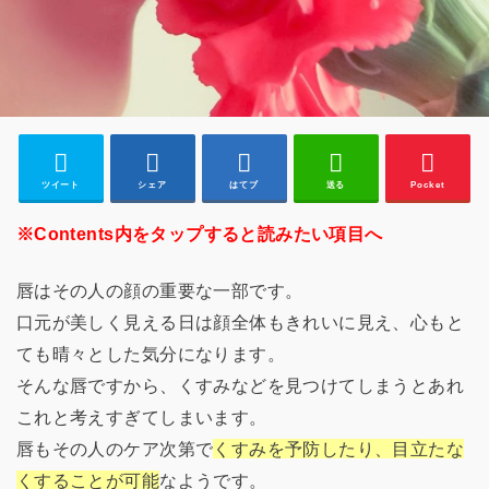
ツイート
シェア
はてブ
送る
Pocket
※Contents内をタップすると読みたい項目へ
唇はその人の顔の重要な一部です。
口元が美しく見える日は顔全体もきれいに見え、心もと
ても晴々とした気分になります。
そんな唇ですから、くすみなどを見つけてしまうとあれ
これと考えすぎてしまいます。
唇もその人のケア次第で
くすみを予防したり、目立たな
くすることが可能
なようです。