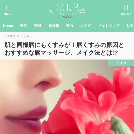
MENU
SEARCH
Home
美容
美肌
紫外線
美白
ニキビ
サイトマップ
お問
HOME
くすみ
肌と同様唇にもくすみが！唇くすみの原因と
おすすめな唇マッサージ、メイク法とは!?
くすみ