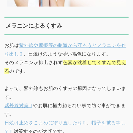
メラニンによるくすみ
お肌は
紫外線や摩擦等の刺激から守ろうとメラニンを作
り出し
、日焼けのような薄い褐色になります。
そのメラニンが排出されず
色素が沈着してくすんで見え
る
のです。
よって、紫外線もお肌のくすみの原因になってしまいま
す。
紫外線対策
やお肌に極力触らない事で防ぐ事ができま
す。
日焼け止めをこまめに塗り直したり
、
帽子を被る等し
て
対策するのが大切です。