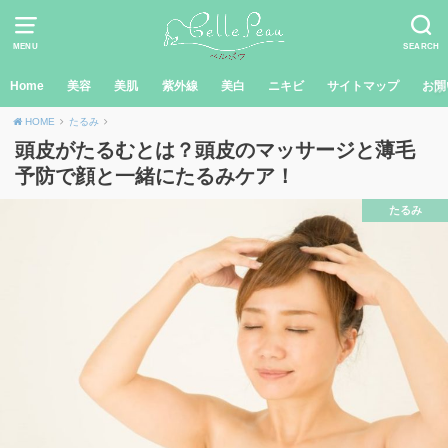
MENU
SEARCH
Home
美容
美肌
紫外線
美白
ニキビ
サイトマップ
お問
HOME
たるみ
頭皮がたるむとは？頭皮のマッサージと薄毛
予防で顔と一緒にたるみケア！
たるみ