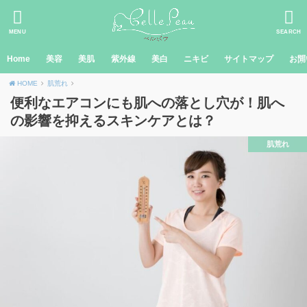
MENU
SEARCH
Home
美容
美肌
紫外線
美白
ニキビ
サイトマップ
お問
HOME
肌荒れ
便利なエアコンにも肌への落とし穴が！肌へ
の影響を抑えるスキンケアとは？
肌荒れ