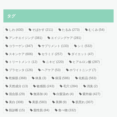
タグ
しわ
(430)
そばかす
(211)
たるみ
(273)
むくみ
(54)
アンチエイジング
(381)
エイジングケア
(281)
コラーゲン
(347)
サプリメント
(133)
シミ
(532)
スキンケア
(606)
セラミド
(257)
ダイエット
(47)
トリートメント
(12)
ニキビ
(220)
ヒアルロン酸
(287)
プラセンタ
(126)
ヘアケア
(53)
ホワイトニング
(7)
乾燥肌
(368)
体臭
(3)
保湿
(586)
化粧品
(563)
天然成分
(13)
敏感肌
(243)
毛穴
(284)
消臭
(2)
混合肌
(29)
無添加
(4)
白髪染め
(4)
紫外線
(427)
美白
(308)
美肌
(583)
美脚
(9)
肌荒れ
(307)
肌診断
(15)
脂性肌
(84)
食べ物
(332)