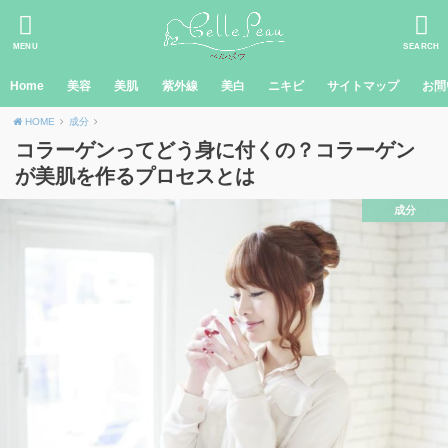
MENU
SEARCH
Home
美容
美肌
紫外線
美白
ニキビ
サイトマップ
お問
HOME
成分
コラーゲンってどう身に付くの？コラーゲン
が美肌を作るプロセスとは
成分