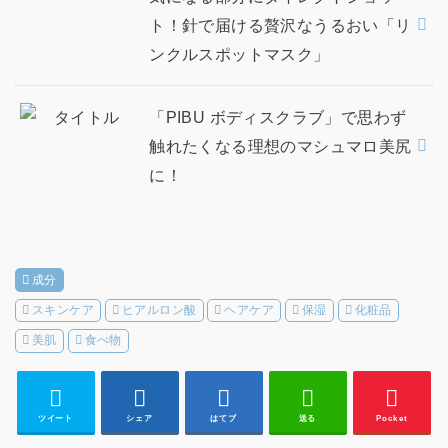
ト！針で届ける贅沢なうるおい「リ
ンクルスポットマスク」
「PIBU ボディスクラブ」で思わず
触れたくなる理想のマシュマロ美尻
に！
成分
スキンケア
ヒアルロン酸
ヘアケア
保湿
化粧品
美肌
食べ物
ツイート
シェア
はてブ
送る
Pocket