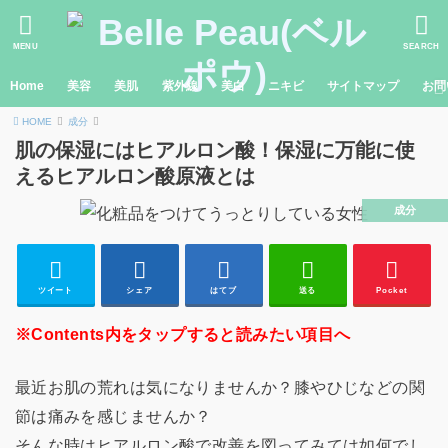
MENU
SEARCH
Home
美容
美肌
紫外線
美白
ニキビ
サイトマップ
お問
HOME
成分
肌の保湿にはヒアルロン酸！保湿に万能に使
えるヒアルロン酸原液とは
成分
ツイート
シェア
はてブ
送る
Pocket
※Contents内をタップすると読みたい項目へ
最近お肌の荒れは気になりませんか？膝やひじなどの関
節は痛みを感じませんか？
そんな時はヒアルロン酸で改善を図ってみては如何でし