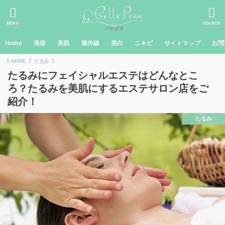
MENU
SEARCH
Home
美容
美肌
紫外線
美白
ニキビ
サイトマップ
お問
HOME
たるみ
たるみにフェイシャルエステはどんなとこ
ろ？たるみを美肌にするエステサロン店をご
紹介！
たるみ