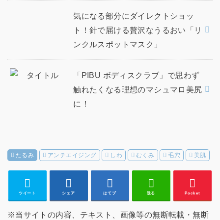
気になる部分にダイレクトショッ
ト！針で届ける贅沢なうるおい「リ
ンクルスポットマスク」
「PIBU ボディスクラブ」で思わず
触れたくなる理想のマシュマロ美尻
に！
たるみ
アンチエイジング
しわ
むくみ
毛穴
美肌
ツイート
シェア
はてブ
送る
Pocket
※当サイトの内容、テキスト、画像等の無断転載・無断