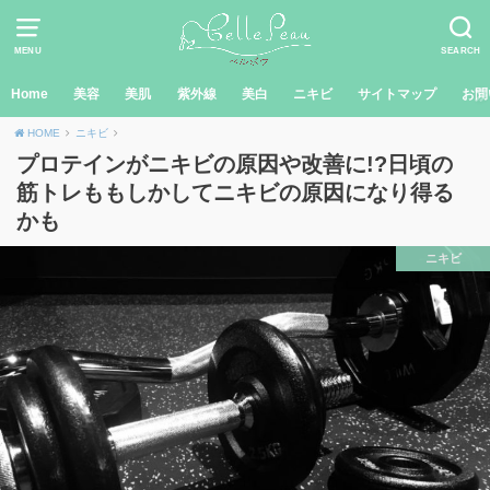
MENU
SEARCH
Home
美容
美肌
紫外線
美白
ニキビ
サイトマップ
お問
HOME
ニキビ
プロテインがニキビの原因や改善に!?日頃の
筋トレももしかしてニキビの原因になり得る
かも
ニキビ