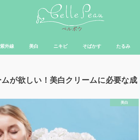
紫外線
美白
ニキビ
そばかす
たるみ
ームが欲しい！美白クリームに必要な成
美白