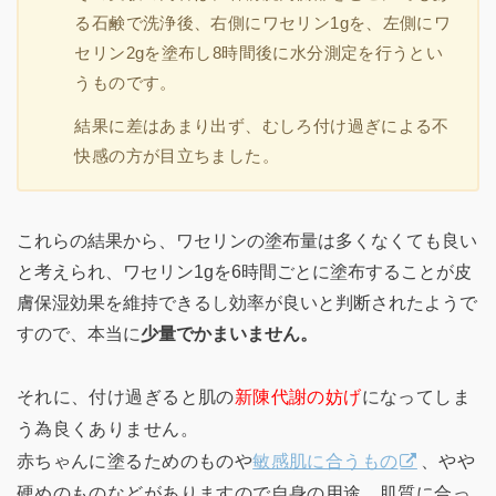
る石鹸で洗浄後、右側にワセリン1gを、左側にワ
セリン2gを塗布し8時間後に水分測定を行うとい
うものです。
結果に差はあまり出ず、むしろ付け過ぎによる不
快感の方が目立ちました。
これらの結果から、ワセリンの塗布量は多くなくても良い
と考えられ、ワセリン1gを6時間ごとに塗布することが皮
膚保湿効果を維持できるし効率が良いと判断されたようで
すので、本当に
少量でかまいません。
それに、付け過ぎると肌の
新陳代謝の妨げ
になってしま
う為良くありません。
赤ちゃんに塗るためのものや
敏感肌に合うもの
、やや
硬めのものなどがありますので自身の用途、肌質に合っ