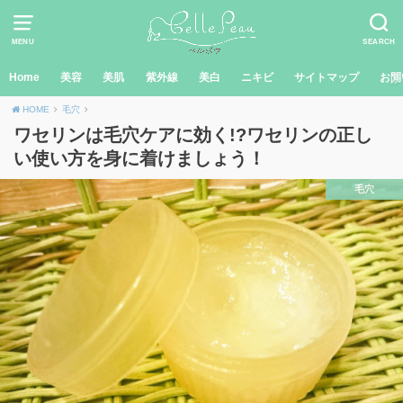
MENU
SEARCH
Home
美容
美肌
紫外線
美白
ニキビ
サイトマップ
お問
HOME
毛穴
ワセリンは毛穴ケアに効く!?ワセリンの正し
い使い方を身に着けましょう！
毛穴