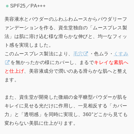
SPF25／PA+++
美容液水とパウダーのふわふわムースからパウダリーフ
ァンデーションを作る、資生堂独自の「ムースプレス製
法」は肌に溶け込む様な滑らかな伸びと、均一なフィッ
ト感を実現しました。
このムースプレス製法により、
毛穴
・色ムラ・
くすみ
を無かったかの様にカバーし、まるで
キレイな素肌へ
と仕上げ
、美容液成分で潤いのある滑らかな肌へと整え
ます。
また、資生堂が開発した微細の金平糖型パウダーが肌を
キレイに見せる光だけに作用し、一見相反する「カバー
力」と「透明感」を同時に実現し、360°どこから見ても
変わらない美肌に仕上がります。