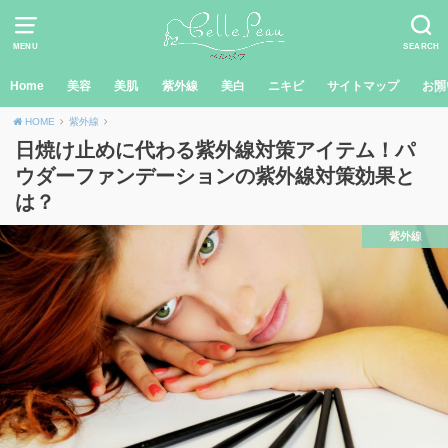
MENU
SEARCH
Home
美容
美肌
紫外線
美白
ニキビ
サイトマップ
お問
HOME
紫外線
日焼け止めに代わる紫外線対策アイテム！パ
ウダーファンデーションの紫外線対策効果と
は？
紫外線