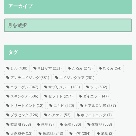
アーカイブ
タグ
しわ
(430)
そばかす
(211)
たるみ
(273)
むくみ
(54)
アンチエイジング
(381)
エイジングケア
(281)
コラーゲン
(347)
サプリメント
(133)
シミ
(532)
スキンケア
(606)
セラミド
(257)
ダイエット
(47)
トリートメント
(12)
ニキビ
(220)
ヒアルロン酸
(287)
プラセンタ
(126)
ヘアケア
(53)
ホワイトニング
(7)
乾燥肌
(368)
体臭
(3)
保湿
(586)
化粧品
(563)
天然成分
(13)
敏感肌
(243)
毛穴
(284)
消臭
(2)