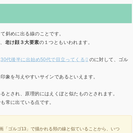
って斜めに出る線のことです。
で、
老け顔３大要素
の１つともいわれます。
は
30代後半に出始め50代で目立ってくる
のに対して、ゴル
た印象を与えやすいサインであるといえます。
いるとされ、原理的にはえくぼと似たものとされます。
でも常に出ている点です。
画「ゴルゴ13」で描かれる頬の線と似ていることから、いつ