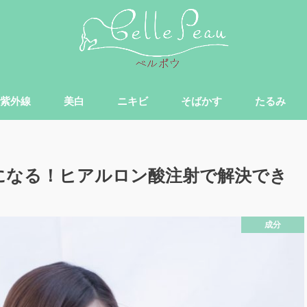
紫外線
美白
ニキビ
そばかす
たるみ
になる！ヒアルロン酸注射で解決でき
成分