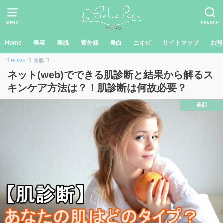
MENU
SEARCH
Home
美容
美肌
紫外線
美白
ニキビ
サイトマップ
お問
HOME
美肌
ネット(web)でできる肌診断と結果から解るス
キンケア方法は？！肌診断は何故必要？
美肌