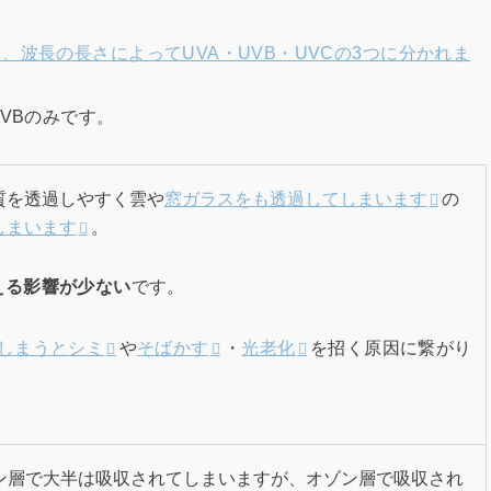
波長の長さによってUVA・UVB・UVCの3つに分かれま
VBのみです。
質を透過しやすく雲や
窓ガラスをも透過してしまいます
の
しまいます
。
える影響が少ない
です。
てしまうとシミ
や
そばかす
・
光老化
を招く原因に繋がり
ン層で大半は吸収されてしまいますが、オゾン層で吸収され