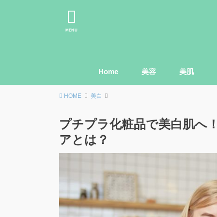
MENU
Home
美容
美肌
HOME
美白
プチプラ化粧品で美白肌へ
アとは？