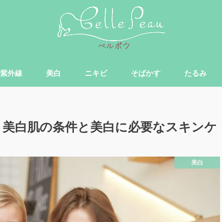
紫外線
美白
ニキビ
そばかす
たるみ
！美白肌の条件と美白に必要なスキンケ
美白