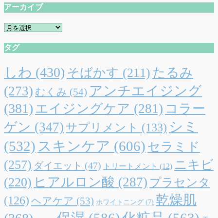
アーカイブ
ゴ
リ
ア
ー
ー
タグ
カ
イ
ブ
しわ
(430)
たるみ
そばかす
(211)
アンチエイジング
(273)
むくみ
(54)
(381)
エイジングケア
(281)
コラー
シミ
ゲン
(347)
サプリメント
(133)
(532)
スキンケア
(606)
セラミド
(257)
ニキビ
ダイエット
(47)
トリートメント
(12)
ヒアルロン酸
(287)
(220)
プラセンタ
乾燥肌
(126)
ヘアケア
(53)
ホワイトニング
(7)