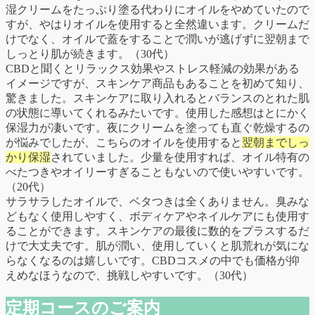
湿クリームをたっぷり塗る代わりにオイルをやめていたので
すが、やはりオイルを使用すると全然違います。クリームだ
けでなく、オイルで蓋をすることで潤いが逃げずに翌朝まで
しっとり肌が続きます。（30代）
CBDと聞くとリラックス効果やストレス軽減の効果がある
イメージですが、スキンケア商品もあることを初めて知り、
驚きました。スキンケアに取り入れるとバランスのとれた肌
の状態に導いてくれるみたいです。使用した感想はとにかく
保湿力が凄いです。夜にクリームを塗っても直ぐ乾燥するの
が悩みでしたが、こちらのオイルを使用すると
翌朝までしっ
かり保湿
されていました。少量を使用すれば、オイル特有の
べたつきやオイリーすぎることもないので使いやすいです。
（20代）
サラサラしたオイルで、ベタつきは全くありません。臭みな
どもなく使用しやすく、ボディケアやネイルケアにも使用す
ることができます。スキンケアの最後に数的をプラスするだ
けで大丈夫です。肌が潤い、使用していくと肌荒れが気にな
らなくなるのは嬉しいです。CBDコスメの中でも価格が抑
えめなほうなので、挑戦しやすいです。（30代）
定期コースのご案内