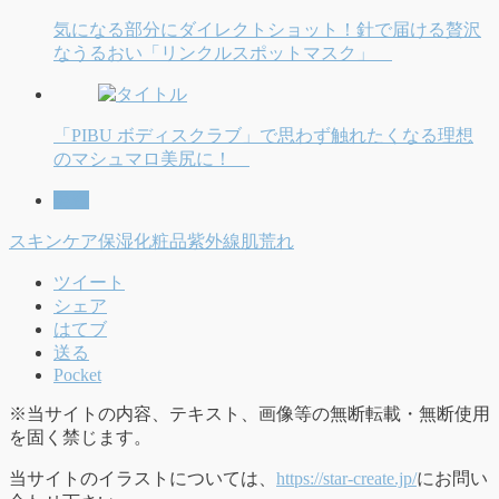
気になる部分にダイレクトショット！針で届ける贅沢
なうるおい「リンクルスポットマスク」
「PIBU ボディスクラブ」で思わず触れたくなる理想
のマシュマロ美尻に！
美容
スキンケア
保湿
化粧品
紫外線
肌荒れ
ツイート
シェア
はてブ
送る
Pocket
※当サイトの内容、テキスト、画像等の無断転載・無断使用
を固く禁じます。
当サイトのイラストについては、
https://star-create.jp/
にお問い