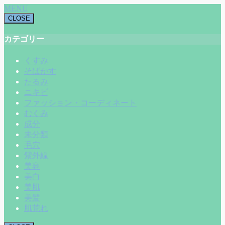
MENU
CLOSE
カテゴリー
くすみ
そばかす
たるみ
ニキビ
ファッション・コーディネート
むくみ
成分
未分類
毛穴
紫外線
美容
美白
美肌
美髪
肌荒れ