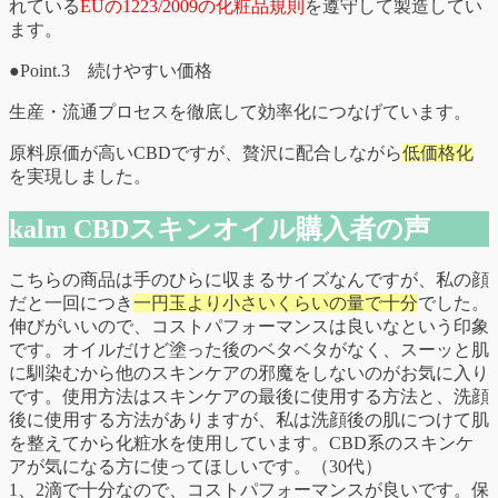
れている
EUの1223/2009の化粧品規則
を遵守して製造してい
ます。
●Point.3 続けやすい価格
生産・流通プロセスを徹底して効率化につなげています。
原料原価が高いCBDですが、贅沢に配合しながら
低価格化
を実現しました。
kalm CBDスキンオイル購入者の声
こちらの商品は手のひらに収まるサイズなんですが、私の顔
だと一回につき
一円玉より小さいくらいの量で十分
でした。
伸びがいいので、コストパフォーマンスは良いなという印象
です。オイルだけど塗った後のベタベタがなく、スーッと肌
に馴染むから他のスキンケアの邪魔をしないのがお気に入り
です。使用方法はスキンケアの最後に使用する方法と、洗顔
後に使用する方法がありますが、私は洗顔後の肌につけて肌
を整えてから化粧水を使用しています。CBD系のスキンケ
アが気になる方に使ってほしいです。（30代）
1、2滴で十分なので、コストパフォーマンスが良いです。保