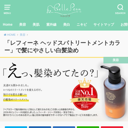
MENU
SEARCH
Home
美容
美肌
紫外線
美白
ニキビ
サイトマップ
お問
HOME
美容
「レフィーネ ヘッドスパトリートメントカラ
ー」で髪にやさしい白髪染め
美容