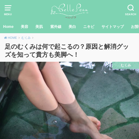
MENU
SEARCH
Home
美容
美肌
紫外線
美白
ニキビ
サイトマップ
お問
HOME
むくみ
足のむくみは何で起こるの？原因と解消グッ
ズを知って貴方も美脚へ！
むくみ