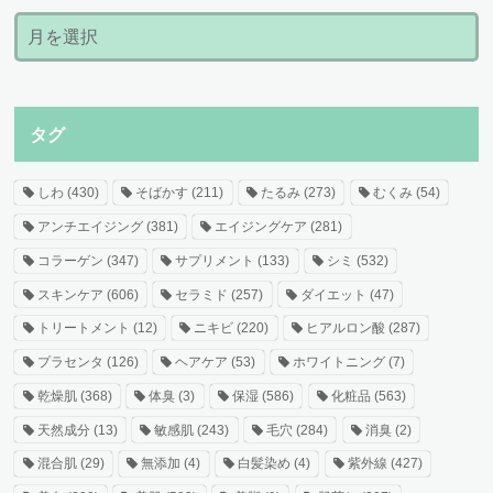
タグ
しわ
(430)
そばかす
(211)
たるみ
(273)
むくみ
(54)
アンチエイジング
(381)
エイジングケア
(281)
コラーゲン
(347)
サプリメント
(133)
シミ
(532)
スキンケア
(606)
セラミド
(257)
ダイエット
(47)
トリートメント
(12)
ニキビ
(220)
ヒアルロン酸
(287)
プラセンタ
(126)
ヘアケア
(53)
ホワイトニング
(7)
乾燥肌
(368)
体臭
(3)
保湿
(586)
化粧品
(563)
天然成分
(13)
敏感肌
(243)
毛穴
(284)
消臭
(2)
混合肌
(29)
無添加
(4)
白髪染め
(4)
紫外線
(427)