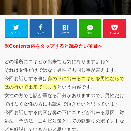
ツイート
シェア
はてブ
送る
Pocket
※Contents内をタップすると読みたい項目へ
どの場所にニキビが出来ても気になりますよね？
それは女性だけではなく男性でも同じ事が言えます。
今回お話しする事は
鼻の下に出来るニキビを男性ならで
はの行いで出来てしまう
という内容です。
女性の方でも話が重なる部分がありますので、男性だけ
ではなく女性の方にも読んで頂きたいと思っています。
今回お話しする内容は鼻の下にニキビが出来る原因、対
処法、予防法、ニキビ対策としての髭剃りのポイントな
どを解説していきたいと思います。