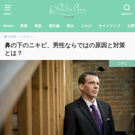
MENU
SEARCH
Home
美容
美肌
紫外線
美白
ニキビ
サイトマップ
お問
HOME
ニキビ
鼻の下のニキビ、男性ならではの原因と対策
とは？
ニキビ