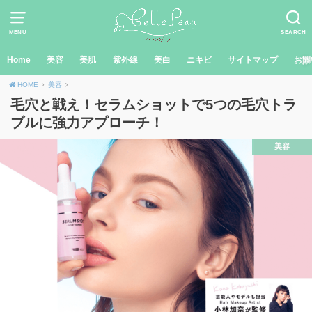
MENU
SEARCH
Home
美容
美肌
紫外線
美白
ニキビ
サイトマップ
お問
HOME
美容
毛穴と戦え！セラムショットで5つの毛穴トラ
ブルに強力アプローチ！
美容