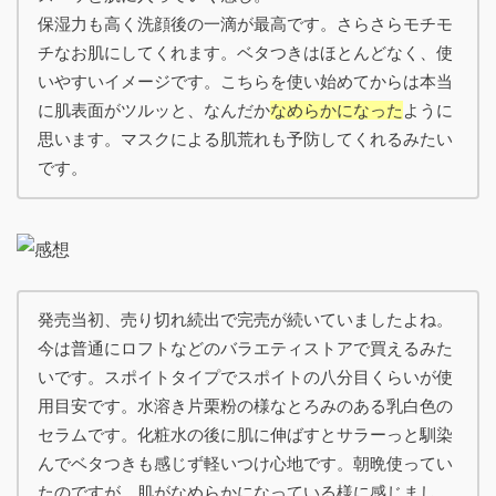
保湿力も高く洗顔後の一滴が最高です。さらさらモチモ
チなお肌にしてくれます。ベタつきはほとんどなく、使
いやすいイメージです。こちらを使い始めてからは本当
に肌表面がツルッと、なんだか
なめらかになった
ように
思います。マスクによる肌荒れも予防してくれるみたい
です。
発売当初、売り切れ続出で完売が続いていましたよね。
今は普通にロフトなどのバラエティストアで買えるみた
いです。スポイトタイプでスポイトの八分目くらいが使
用目安です。水溶き片栗粉の様なとろみのある乳白色の
セラムです。化粧水の後に肌に伸ばすとサラーっと馴染
んでベタつきも感じず軽いつけ心地です。朝晩使ってい
たのですが、肌がなめらかになっている様に感じまし