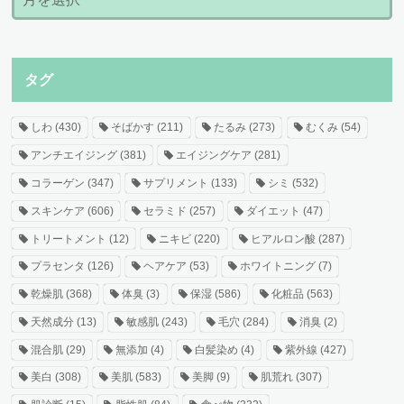
タグ
しわ
(430)
そばかす
(211)
たるみ
(273)
むくみ
(54)
アンチエイジング
(381)
エイジングケア
(281)
コラーゲン
(347)
サプリメント
(133)
シミ
(532)
スキンケア
(606)
セラミド
(257)
ダイエット
(47)
トリートメント
(12)
ニキビ
(220)
ヒアルロン酸
(287)
プラセンタ
(126)
ヘアケア
(53)
ホワイトニング
(7)
乾燥肌
(368)
体臭
(3)
保湿
(586)
化粧品
(563)
天然成分
(13)
敏感肌
(243)
毛穴
(284)
消臭
(2)
混合肌
(29)
無添加
(4)
白髪染め
(4)
紫外線
(427)
美白
(308)
美肌
(583)
美脚
(9)
肌荒れ
(307)