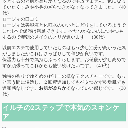
ッとするのと肌が柔らかくなるので手放せません。気になっ
ていたくすみや小鼻のざらつきがなくなってきました。（40
代）
ロージィの口コミ
ロージィは美容液と化粧水のいいとこどりをしているようで
これ1本で保湿は満足できます。べたつかないのにつやつや
するので翌朝のメイクのノリが違います。（30代）
以前エステで使用していたものはもう少し油分が高かった気
がしましたがこれはさっぱりして伸びが良いです。
保湿力も十分で気持ちふっくらします。お値段が少し高めで
すが頑張ってこれからも使い続けたいです。（40代）
独特の香りでゆるめのゼリーの様なテクスチャーです。あっ
と言う間に浸透し、２回程追加してもベタつかず乾燥肌でも
違和感なしです。
お肌が柔らかく
なっていい感じです。（30
代）
イルチの2ステップで本気のスキンケ
ア