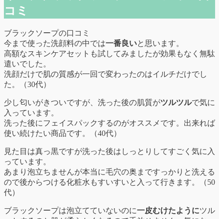
コミ
ブラックソープの口コミ
今まで使った洗顔料の中では
一番良い
と思います。
高額なスキンケアセットも試してみましたが効果もなく無駄
遣いでした。
洗顔だけで肌の質感が一回で変わったのはイルチだけでし
た。（30代）
少し匂いがきついですが、洗った後の肌質が
ツルツル
で気に
入っています。
洗った後にフェイスパックするのがオススメです。出来れば
使い続けたい商品です。（40代）
見た目は真っ黒ですが洗った後はしっとりしてすごく気に入
っています。
あまり泡立ちませんが本当に毛穴の奥まですっかりと洗える
ので後からつける化粧水もすいすいと入って行きます。（50
代）
ブラックソープは泡立てていないのに
一皮むけたように
ツル