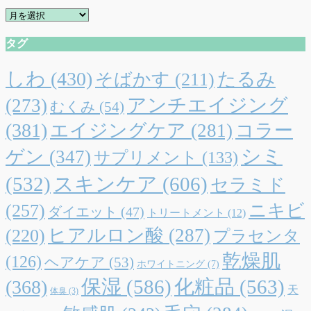
リ
ア
ー
ー
タグ
カ
イ
ブ
しわ
(430)
たるみ
そばかす
(211)
アンチエイジング
(273)
むくみ
(54)
(381)
エイジングケア
(281)
コラー
シミ
ゲン
(347)
サプリメント
(133)
(532)
スキンケア
(606)
セラミド
(257)
ニキビ
ダイエット
(47)
トリートメント
(12)
ヒアルロン酸
(287)
(220)
プラセンタ
乾燥肌
(126)
ヘアケア
(53)
ホワイトニング
(7)
保湿
(586)
化粧品
(563)
(368)
天
体臭
(3)