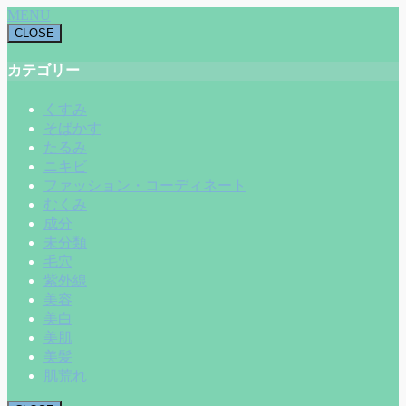
MENU
CLOSE
カテゴリー
くすみ
そばかす
たるみ
ニキビ
ファッション・コーディネート
むくみ
成分
未分類
毛穴
紫外線
美容
美白
美肌
美髪
肌荒れ