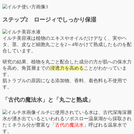
ステップ2 ロージィでしっかり保湿
イルチ美容液は植物のエキスやオイルだけデなく、実やヘ
タ、茎、皮など細胞丸ごとを2～4年かけて熟成したものを配
合しています。
研究の結果、植物を丸ごと配合した成分の方が肌への保水力
を高め、角質層までの
浸透力を高める
ことがわかっていま
す。
肌トラブルの原因になる添加物、香料、着色料も不使用で
す。
「古代の魔法水」と「丸ごと熟成」
イルチに使用されている水は、古代深海深層
水が湧き出ているといわれるソボスロー温泉湖から採取され
たミネラル分が豊富な「
古代の魔法水
」呼ばれる温泉水で
す。