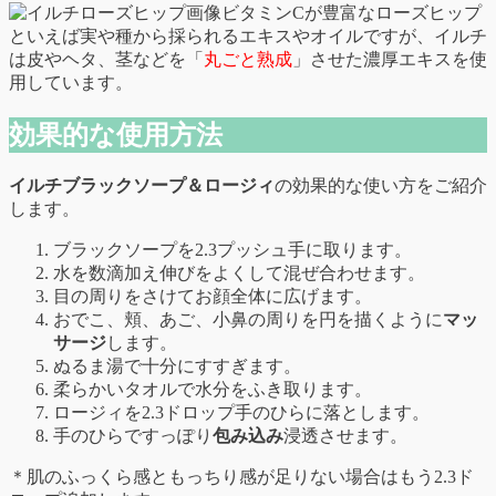
ビタミンCが豊富なローズヒップ
といえば実や種から採られるエキスやオイルですが、イルチ
は皮やヘタ、茎などを「
丸ごと熟成
」させた濃厚エキスを使
用しています。
効果的な使用方法
イルチブラックソープ＆ロージィ
の効果的な使い方をご紹介
します。
ブラックソープを2.3プッシュ手に取ります。
水を数滴加え伸びをよくして混ぜ合わせます。
目の周りをさけてお顔全体に広げます。
おでこ、頬、あご、小鼻の周りを円を描くように
マッ
サージ
します。
ぬるま湯で十分にすすぎます。
柔らかいタオルで水分をふき取ります。
ロージィを2.3ドロップ手のひらに落とします。
手のひらですっぽり
包み込み
浸透させます。
＊肌のふっくら感ともっちり感が足りない場合はもう2.3ド