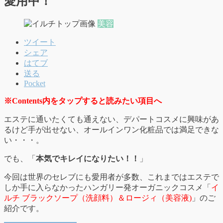
愛用中！
美容
ツイート
シェア
はてブ
送る
Pocket
※Contents内をタップすると読みたい項目へ
エステに通いたくても通えない、デパートコスメに興味があ
るけど手が出せない、オールインワン化粧品では満足できな
い・・・。
でも、「
本気でキレイになりたい！！
」
今回は世界のセレブにも愛用者が多数、これまではエステで
しか手に入らなかったハンガリー発オーガニックコスメ「
イ
ルチ ブラックソープ（洗顔料）＆ロージィ（美容液)
」のご
紹介です。