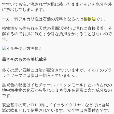
すすいでも洗い流されずお肌に残ったままどんどん水分を外
に放出してしまいます。
一方、弱アルカリ性は石鹸の原料となるのは
植物油
です。
植物油から作られる天然の界面活性剤は汚れに直接吸着し分
解するのでお肌に残らず余計な負担をかけることはないので
す。
黒さそのものも美肌成分
多くの黒い石鹸には炭が配合されていますが、イルチのブラ
ックソープには炭は一切入っていません。
黒褐色の秘密はイヒチオール（イクタモール）という古代の
地中海生物の化石から取れる
ミネラル
を豊富に含む成分なの
です。
安全基準の高いEU（特にドイツやイタリヤ）などでは自然
派の軟膏として使用されています。安全性はお墨付きです。