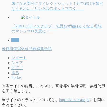
気になる部分にダイレクトショット！針で届ける贅沢
なうるおい「リンクルスポットマスク」
「PIBU ボディスクラブ」で思わず触れたくなる理想
のマシュマロ美尻に！
美容
乾燥肌
保湿
化粧品
敏感肌
美肌
ツイート
シェア
はてブ
送る
Pocket
※当サイトの内容、テキスト、画像等の無断転載・無断使用
を固く禁じます。
当サイトのイラストについては、
https://star-create.jp/
にお問い
合わせ下さい。