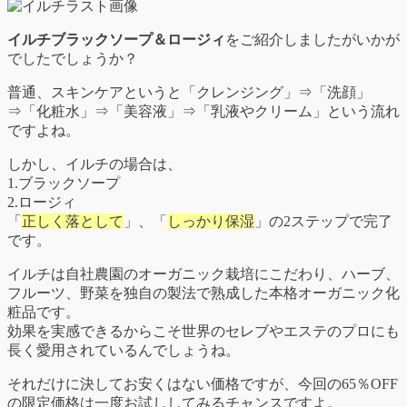
イルチブラックソープ＆ロージィ
をご紹介しましたがいかが
でしたでしょうか？
普通、スキンケアというと「クレンジング」⇒「洗顔」
⇒「化粧水」⇒「美容液」⇒「乳液やクリーム」という流れ
ですよね。
しかし、イルチの場合は、
1.ブラックソープ
2.ロージィ
「
正しく落として
」、「
しっかり保湿
」の2ステップで完了
です。
イルチは自社農園のオーガニック栽培にこだわり、ハーブ、
フルーツ、野菜を独自の製法で熟成した本格オーガニック化
粧品です。
効果を実感できるからこそ世界のセレブやエステのプロにも
長く愛用されているんでしょうね。
それだけに決してお安くはない価格ですが、今回の65％OFF
の限定価格は一度お試ししてみるチャンスですよ。