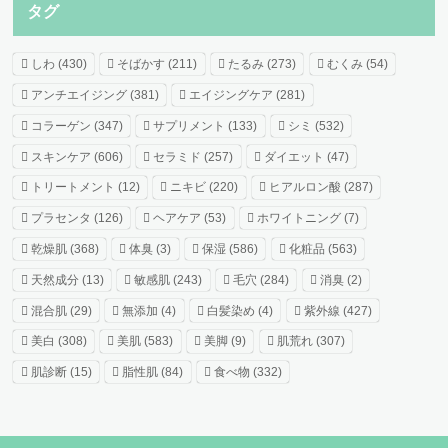
タグ
しわ
(430)
そばかす
(211)
たるみ
(273)
むくみ
(54)
アンチエイジング
(381)
エイジングケア
(281)
コラーゲン
(347)
サプリメント
(133)
シミ
(532)
スキンケア
(606)
セラミド
(257)
ダイエット
(47)
トリートメント
(12)
ニキビ
(220)
ヒアルロン酸
(287)
プラセンタ
(126)
ヘアケア
(53)
ホワイトニング
(7)
乾燥肌
(368)
体臭
(3)
保湿
(586)
化粧品
(563)
天然成分
(13)
敏感肌
(243)
毛穴
(284)
消臭
(2)
混合肌
(29)
無添加
(4)
白髪染め
(4)
紫外線
(427)
美白
(308)
美肌
(583)
美脚
(9)
肌荒れ
(307)
肌診断
(15)
脂性肌
(84)
食べ物
(332)