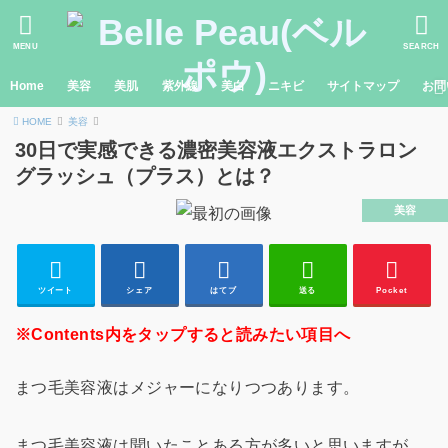
MENU
SEARCH
Home
美容
美肌
紫外線
美白
ニキビ
サイトマップ
お問
HOME
美容
30日で実感できる濃密美容液エクストラロン
グラッシュ（プラス）とは？
美容
ツイート
シェア
はてブ
送る
Pocket
※Contents内をタップすると読みたい項目へ
まつ毛美容液はメジャーになりつつあります。
まつ毛美容液は聞いたことある方が多いと思いますが、