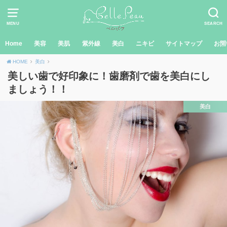
MENU
SEARCH
Home
美容
美肌
紫外線
美白
ニキビ
サイトマップ
お問
HOME
美白
美しい歯で好印象に！歯磨剤で歯を美白にし
ましょう！！
美白