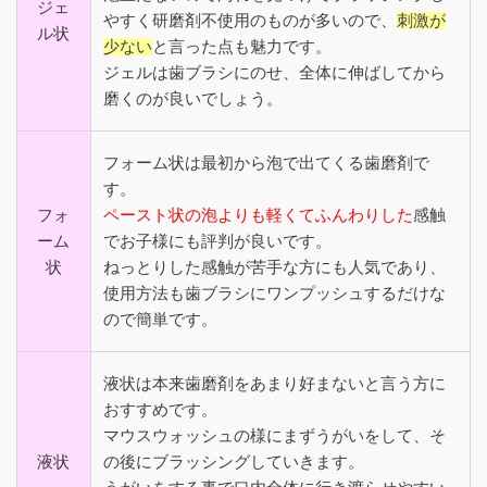
ジェ
やすく研磨剤不使用のものが多いので、
刺激が
ル状
少ない
と言った点も魅力です。
ジェルは歯ブラシにのせ、全体に伸ばしてから
磨くのが良いでしょう。
フォーム状は最初から泡で出てくる歯磨剤で
す。
フォ
ペースト状の泡よりも軽くてふんわりした
感触
ーム
でお子様にも評判が良いです。
状
ねっとりした感触が苦手な方にも人気であり、
使用方法も歯ブラシにワンプッシュするだけな
ので簡単です。
液状は本来歯磨剤をあまり好まないと言う方に
おすすめです。
マウスウォッシュの様にまずうがいをして、そ
液状
の後にブラッシングしていきます。