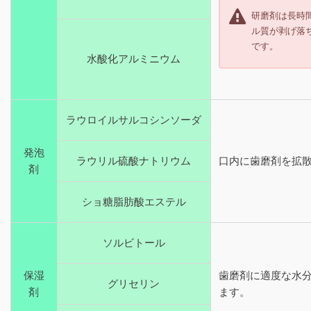
研磨剤は長時
ル質が剥げ落
です。
水酸化アルミニウム
ラウロイルサルコシンソーダ
発泡
ラウリル硫酸ナトリウム
口内に歯磨剤を拡
剤
ショ糖脂肪酸エステル
ソルビトール
保湿
歯磨剤に適度な水
グリセリン
剤
ます。